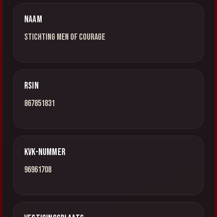
Naam
Stichting Men of Courage
RSIN
867851831
KvK-nummer
96961708