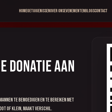
Home
Getuigenissen
Over ons
Evenementen
Blogs
Contact
e donatie aan
 mannen te bemoedigen en te bereiken met
oot of klein, maakt verschil.