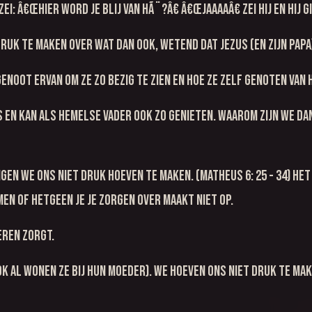
zei: â€œhier word je blij van hÃ¨?â€ â€œJaaaaâ€ zei hij en hij
k te maken over wat dan ook, wetend dat Jezus (en zijn papa)
n genoot ervan om ze zo bezig te zien en hoe ze zelf genoten va
ns en kan als hemelse Vader ook zo genieten. Waarom zijn we d
gen we ons niet druk hoeven te maken. (Matheus 6: 25 - 34) Het
men of hetgeen je je zorgen over maakt niet op.
eren zorgt.
k al wonen ze bij hun moeder). We hoeven ons niet druk te make