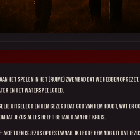
k aan het spelen in het (ruime) zwembad dat we hebben opgezet
ater en het waterspeelgoed.
gelie uitgelegd en hem gezegd dat God van hem houdt, wat er oo
s omdat Jezus alles heeft betaald aan het kruis.
e: â€œtoen is Jezus opgestaanâ€. Ik legde hem nog uit dat Jez