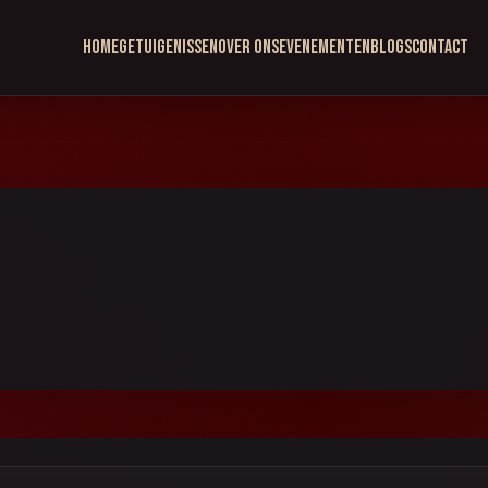
Home
Getuigenissen
Over ons
Evenementen
Blogs
Contact